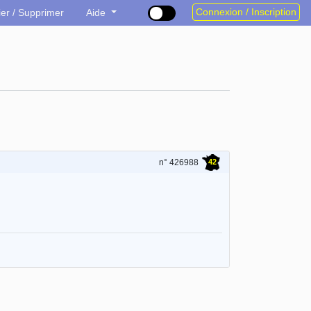
Connexion / Inscription
ier / Supprimer
Aide
42
n° 426988