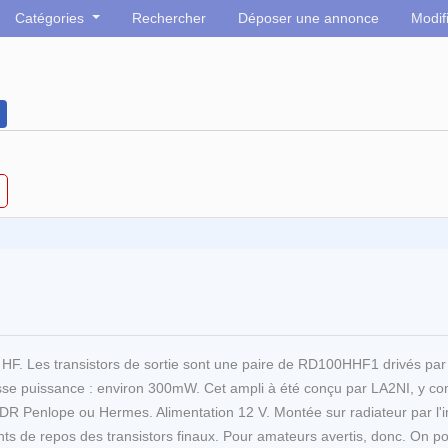
Catégories
Rechercher
Déposer une annonce
Modif
F. Les transistors de sortie sont une paire de RD100HHF1 drivés par
e puissance : environ 300mW. Cet ampli à été conçu par LA2NI, y compr
PSDR Penlope ou Hermes. Alimentation 12 V. Montée sur radiateur par l'
rants de repos des transistors finaux. Pour amateurs avertis, donc. On po