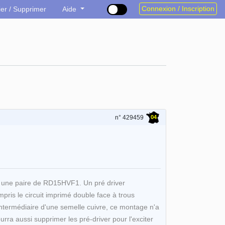
Connexion / Inscription
ier / Supprimer
Aide
04
n° 429459
 une paire de RD15HVF1. Un pré driver
is le circuit imprimé double face à trous
intermédiaire d'une semelle cuivre, ce montage n'a
urra aussi supprimer les pré-driver pour l'exciter