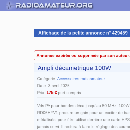
Affichage de la petite annonce n° 429459
Annonce expirée ou supprimée par son auteur.
Ampli décametrique 100W
Catégorie:
Accessoires radioamateur
Date: 3 avril 2025
175 €
Prix:
port compris
Vds PA pour bandes déca jusqu'au 50 MHz, 100W H
RD06HFV1 procure un gain pour un exciter de bass
métallisés, pour être utilisé derrière une carte H
jamais servi. Il restera à faire le réglage des cou