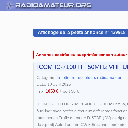
Affichage de la petite annonce n° 429918
Annonce expirée ou supprimée par son auteur.
ICOM IC-7100 HF 50MHz VHF UH
Catégorie:
Émetteurs-récepteurs radioamateur
Date: 10 avril 2025
1050 €
Prix:
+ port
30
€
ICOM IC-7100 HF 50MHz VHF UHF 100/50/35W, tous m
à utiliser avec accès direct aux différentes fonct
tous modes Trafic en mode D-STAR (DV) d'origine 
du signal) Auto Tune en CW 505 canaux mémoires Ma