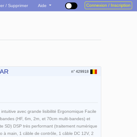
Connexion / Inscription
ier / Supprimer
Aide
TAR
n° 429918
uitive avec grande lisibilité Ergonomique Facile
es bandes (HF, 6m, 2m, et 70cm multi-bandes) et
te SD) DSP très performant (traitement numérique
o à main, 1 câble de contrôle, 1 câble DC 12V, 2