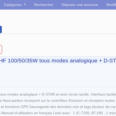
Catégories
Rechercher
Déposer une annonce
Modif
F 100/50/35W tous modes analogique + D-S
odes analogique + D-STAR et avec écran tactile. Interface tactile int
ions Haut-parleur incorporé sur le contrôleur Emission et réception tout
et fonctions GPS Sauvegarde des données voix et logs (lecteur de car
nuel d'utilisation en français Livré avec : 1 IC-7100, AT-180 , 1 micr