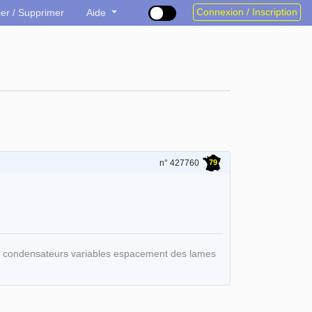
Connexion / Inscription
ier / Supprimer
Aide
79
n° 427760
 (2 condensateurs variables espacement des lames