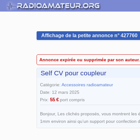
Affichage de la petite annonce n° 427760
Annonce expirée ou supprimée par son auteur.
Self CV pour coupleur
Catégorie:
Accessoires radioamateur
Date: 12 mars 2025
55 €
Prix:
port compris
Bonjour, Les clichés proposés, vous montrent les 
1mm environ ainsi qu’un support pour confection de