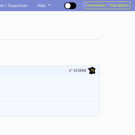
Connexion / Inscription
ier / Supprimer
Aide
72
n° 415668