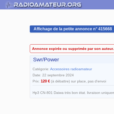
Affichage de la petite annonce n° 415668
Annonce expirée ou supprimée par son auteur.
Swr/Power
Catégorie:
Accessoires radioamateur
Date: 22 septembre 2024
120 €
Prix:
(à débattre) sur place, pas d'envoi
Hp3 CN-801 Daiwa très bon état. livraison uniqu