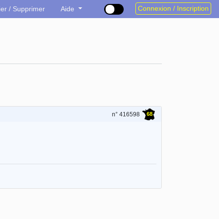
Connexion / Inscription
ier / Supprimer
Aide
68
n° 416598