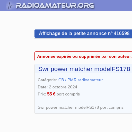
Affichage de la petite annonce n° 416598
Annonce expirée ou supprimée par son auteur.
Swr power matcher modelFS178
Catégorie:
CB / PMR radioamateur
Date: 2 octobre 2024
55 €
Prix:
port compris
Swr power matcher modelFS178 port compris