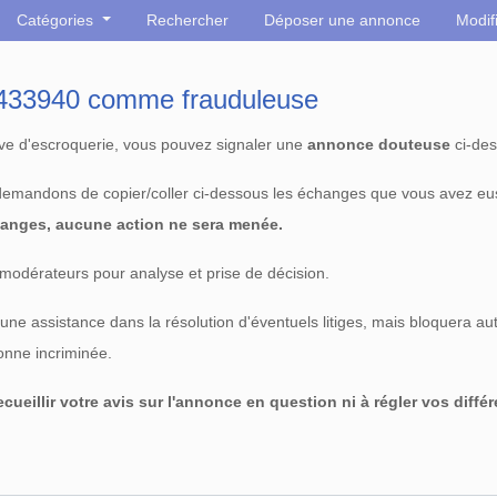
Catégories
Rechercher
Déposer une annonce
Modif
° 433940 comme frauduleuse
tive d'escroquerie, vous pouvez signaler une
annonce douteuse
ci-des
 demandons de copier/coller ci-dessous les échanges que vous avez eu
anges, aucune action ne sera menée.
modérateurs pour analyse et prise de décision.
e assistance dans la résolution d'éventuels litiges, mais bloquera au
sonne incriminée.
cueillir votre avis sur l'annonce en question ni à régler vos diffé