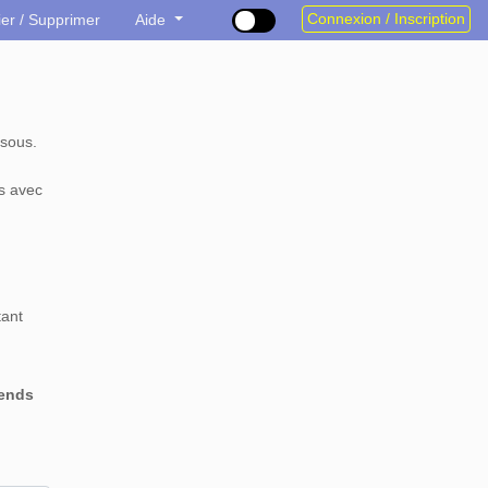
Connexion / Inscription
ier / Supprimer
Aide
sous.
s avec
tant
rends