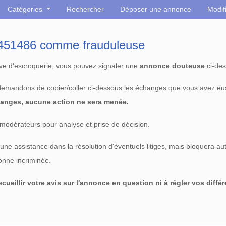
Catégories
Rechercher
Déposer une annonce
Modif
° 451486 comme frauduleuse
tive d'escroquerie, vous pouvez signaler une
annonce douteuse
ci-des
 demandons de copier/coller ci-dessous les échanges que vous avez eu
anges, aucune action ne sera menée.
modérateurs pour analyse et prise de décision.
e assistance dans la résolution d'éventuels litiges, mais bloquera au
sonne incriminée.
cueillir votre avis sur l'annonce en question ni à régler vos diffé