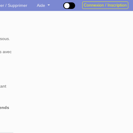
Connexion / Inscription
ier / Supprimer
Aide
sous.
s avec
tant
rends