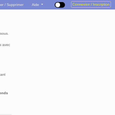
Connexion / Inscription
ier / Supprimer
Aide
sous.
s avec
tant
rends