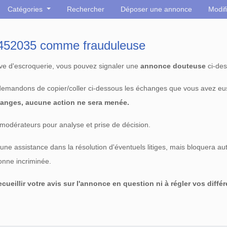
Catégories
Rechercher
Déposer une annonce
Modif
° 452035 comme frauduleuse
tive d'escroquerie, vous pouvez signaler une
annonce douteuse
ci-des
 demandons de copier/coller ci-dessous les échanges que vous avez eu
anges, aucune action ne sera menée.
modérateurs pour analyse et prise de décision.
e assistance dans la résolution d'éventuels litiges, mais bloquera au
sonne incriminée.
cueillir votre avis sur l'annonce en question ni à régler vos diffé