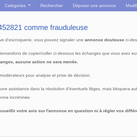
Catégories
Rechercher
Déposer une annonce
Modif
° 452821 comme frauduleuse
tive d'escroquerie, vous pouvez signaler une
annonce douteuse
ci-des
 demandons de copier/coller ci-dessous les échanges que vous avez eu
anges, aucune action ne sera menée.
modérateurs pour analyse et prise de décision.
e assistance dans la résolution d'éventuels litiges, mais bloquera au
sonne incriminée.
cueillir votre avis sur l'annonce en question ni à régler vos diffé