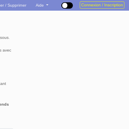
Connexion / Inscription
ier / Supprimer
Aide
sous.
s avec
tant
rends