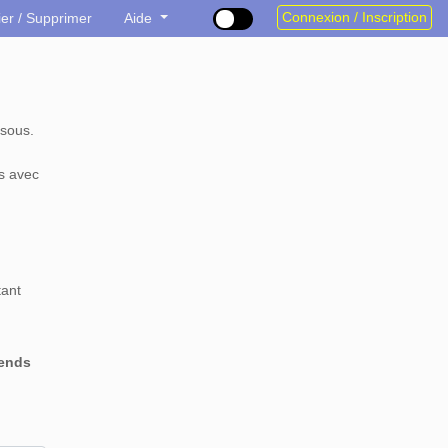
Connexion / Inscription
ier / Supprimer
Aide
sous.
s avec
tant
rends