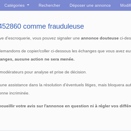
Catégories
Rechercher
Déposer une annonce
Modif
° 452860 comme frauduleuse
tive d'escroquerie, vous pouvez signaler une
annonce douteuse
ci-des
 demandons de copier/coller ci-dessous les échanges que vous avez eu
anges, aucune action ne sera menée.
modérateurs pour analyse et prise de décision.
e assistance dans la résolution d'éventuels litiges, mais bloquera au
sonne incriminée.
cueillir votre avis sur l'annonce en question ni à régler vos diffé