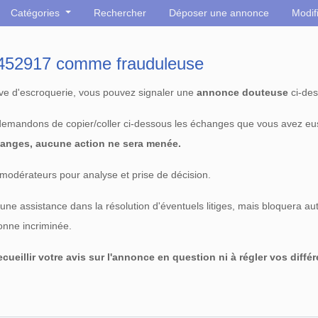
Catégories
Rechercher
Déposer une annonce
Modif
° 452917 comme frauduleuse
tive d'escroquerie, vous pouvez signaler une
annonce douteuse
ci-des
 demandons de copier/coller ci-dessous les échanges que vous avez eu
anges, aucune action ne sera menée.
modérateurs pour analyse et prise de décision.
e assistance dans la résolution d'éventuels litiges, mais bloquera au
sonne incriminée.
cueillir votre avis sur l'annonce en question ni à régler vos diffé