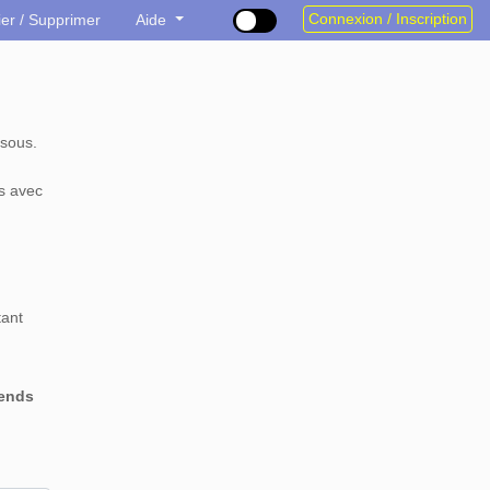
Connexion / Inscription
ier / Supprimer
Aide
sous.
s avec
tant
rends