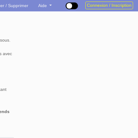
Connexion / Inscription
ier / Supprimer
Aide
sous.
s avec
tant
rends