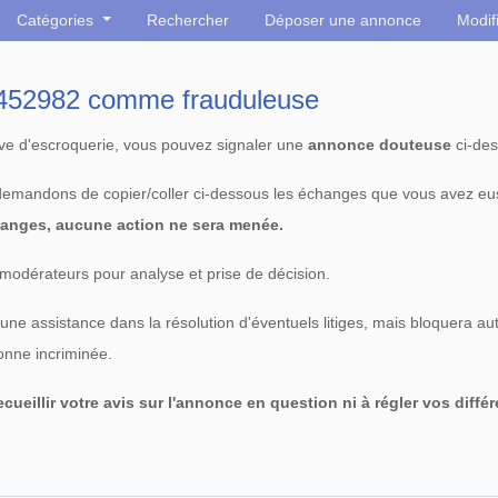
Catégories
Rechercher
Déposer une annonce
Modif
° 452982 comme frauduleuse
tive d'escroquerie, vous pouvez signaler une
annonce douteuse
ci-des
 demandons de copier/coller ci-dessous les échanges que vous avez eu
anges, aucune action ne sera menée.
modérateurs pour analyse et prise de décision.
e assistance dans la résolution d'éventuels litiges, mais bloquera au
sonne incriminée.
cueillir votre avis sur l'annonce en question ni à régler vos diffé