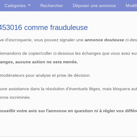
Catégories
Rechercher
Déposer une annonce
Modif
° 453016 comme frauduleuse
tive d'escroquerie, vous pouvez signaler une
annonce douteuse
ci-des
 demandons de copier/coller ci-dessous les échanges que vous avez eu
anges, aucune action ne sera menée.
modérateurs pour analyse et prise de décision.
e assistance dans la résolution d'éventuels litiges, mais bloquera au
sonne incriminée.
cueillir votre avis sur l'annonce en question ni à régler vos diffé