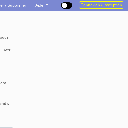
Connexion / Inscription
ier / Supprimer
Aide
sous.
s avec
tant
rends