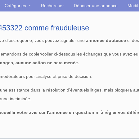
Catégories
Rechercher
Déposer une annonce
Modif
° 453322 comme frauduleuse
tive d'escroquerie, vous pouvez signaler une
annonce douteuse
ci-des
 demandons de copier/coller ci-dessous les échanges que vous avez eu
anges, aucune action ne sera menée.
modérateurs pour analyse et prise de décision.
e assistance dans la résolution d'éventuels litiges, mais bloquera au
sonne incriminée.
cueillir votre avis sur l'annonce en question ni à régler vos diffé