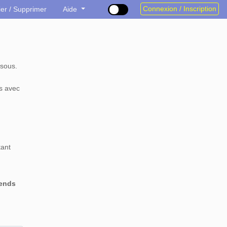
Connexion / Inscription
ier / Supprimer
Aide
sous.
s avec
tant
rends