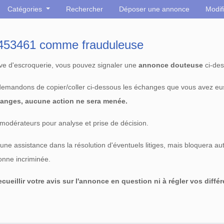
Catégories
Rechercher
Déposer une annonce
Modif
° 453461 comme frauduleuse
tive d'escroquerie, vous pouvez signaler une
annonce douteuse
ci-des
 demandons de copier/coller ci-dessous les échanges que vous avez eu
anges, aucune action ne sera menée.
modérateurs pour analyse et prise de décision.
e assistance dans la résolution d'éventuels litiges, mais bloquera au
sonne incriminée.
cueillir votre avis sur l'annonce en question ni à régler vos diffé