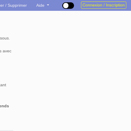
Connexion / Inscription
ier / Supprimer
Aide
sous.
s avec
tant
rends