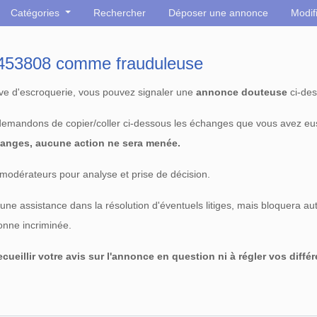
Catégories
Rechercher
Déposer une annonce
Modif
° 453808 comme frauduleuse
tive d'escroquerie, vous pouvez signaler une
annonce douteuse
ci-des
 demandons de copier/coller ci-dessous les échanges que vous avez eu
anges, aucune action ne sera menée.
modérateurs pour analyse et prise de décision.
e assistance dans la résolution d'éventuels litiges, mais bloquera au
sonne incriminée.
cueillir votre avis sur l'annonce en question ni à régler vos diffé