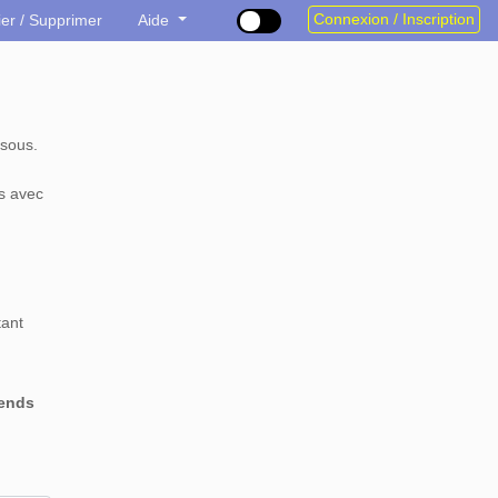
Connexion / Inscription
ier / Supprimer
Aide
sous.
s avec
tant
rends