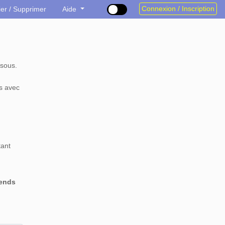
Connexion / Inscription
ier / Supprimer
Aide
sous.
s avec
tant
rends