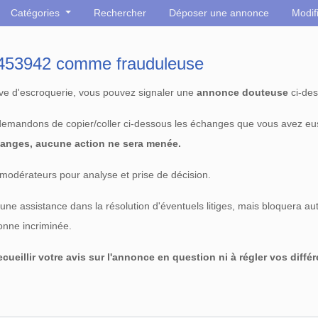
Catégories
Rechercher
Déposer une annonce
Modif
° 453942 comme frauduleuse
tive d'escroquerie, vous pouvez signaler une
annonce douteuse
ci-des
 demandons de copier/coller ci-dessous les échanges que vous avez eu
anges, aucune action ne sera menée.
modérateurs pour analyse et prise de décision.
e assistance dans la résolution d'éventuels litiges, mais bloquera au
sonne incriminée.
cueillir votre avis sur l'annonce en question ni à régler vos diffé