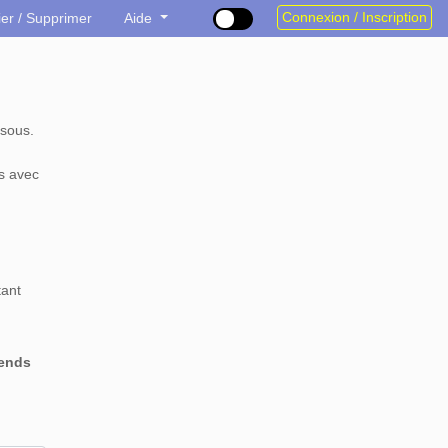
Connexion / Inscription
ier / Supprimer
Aide
sous.
s avec
tant
rends