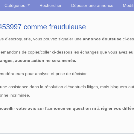
Catégories
Rechercher
Déposer une annonce
Modif
° 453997 comme frauduleuse
tive d'escroquerie, vous pouvez signaler une
annonce douteuse
ci-des
 demandons de copier/coller ci-dessous les échanges que vous avez eu
anges, aucune action ne sera menée.
modérateurs pour analyse et prise de décision.
e assistance dans la résolution d'éventuels litiges, mais bloquera au
sonne incriminée.
cueillir votre avis sur l'annonce en question ni à régler vos diffé