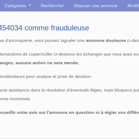
Catégories
Rechercher
Déposer une annonce
Modif
° 454034 comme frauduleuse
tive d'escroquerie, vous pouvez signaler une
annonce douteuse
ci-des
 demandons de copier/coller ci-dessous les échanges que vous avez eu
anges, aucune action ne sera menée.
modérateurs pour analyse et prise de décision.
e assistance dans la résolution d'éventuels litiges, mais bloquera au
sonne incriminée.
cueillir votre avis sur l'annonce en question ni à régler vos diffé