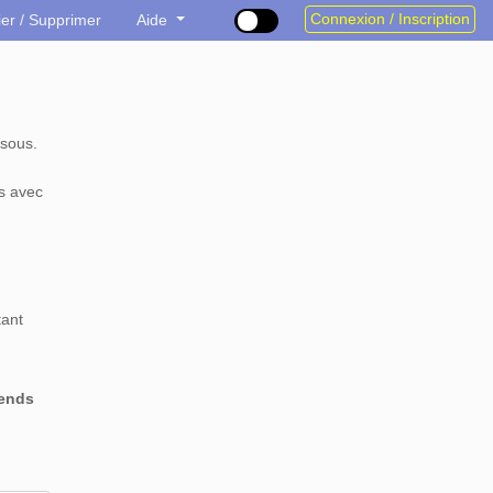
Connexion / Inscription
ier / Supprimer
Aide
sous.
s avec
tant
rends