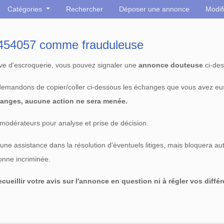
Catégories
Rechercher
Déposer une annonce
Modif
° 454057 comme frauduleuse
tive d'escroquerie, vous pouvez signaler une
annonce douteuse
ci-des
 demandons de copier/coller ci-dessous les échanges que vous avez eu
anges, aucune action ne sera menée.
modérateurs pour analyse et prise de décision.
e assistance dans la résolution d'éventuels litiges, mais bloquera au
sonne incriminée.
cueillir votre avis sur l'annonce en question ni à régler vos diffé