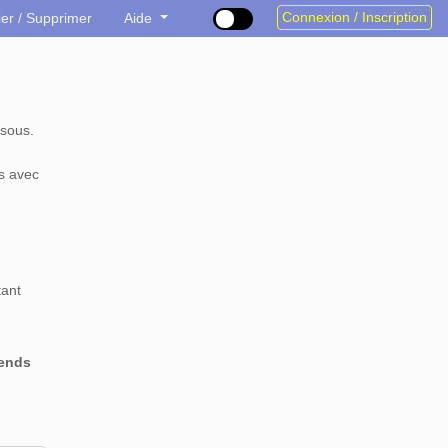
Connexion / Inscription
ier / Supprimer
Aide
sous.
s avec
tant
rends