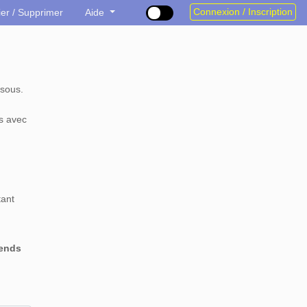
Connexion / Inscription
ier / Supprimer
Aide
sous.
s avec
tant
rends