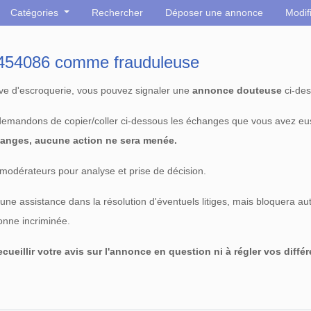
Catégories
Rechercher
Déposer une annonce
Modif
° 454086 comme frauduleuse
tive d'escroquerie, vous pouvez signaler une
annonce douteuse
ci-des
 demandons de copier/coller ci-dessous les échanges que vous avez eu
anges, aucune action ne sera menée.
modérateurs pour analyse et prise de décision.
e assistance dans la résolution d'éventuels litiges, mais bloquera au
sonne incriminée.
cueillir votre avis sur l'annonce en question ni à régler vos diffé