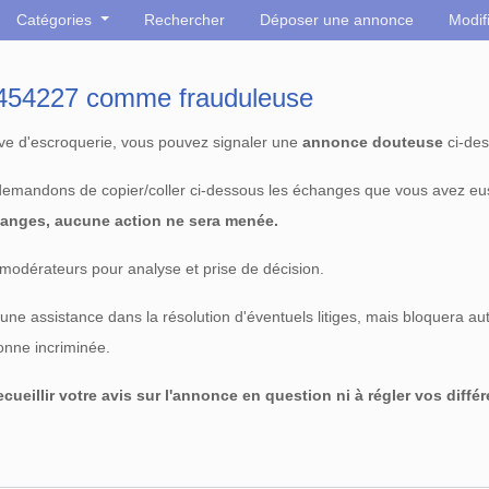
Catégories
Rechercher
Déposer une annonce
Modif
° 454227 comme frauduleuse
tive d'escroquerie, vous pouvez signaler une
annonce douteuse
ci-des
 demandons de copier/coller ci-dessous les échanges que vous avez eu
anges, aucune action ne sera menée.
modérateurs pour analyse et prise de décision.
e assistance dans la résolution d'éventuels litiges, mais bloquera au
sonne incriminée.
cueillir votre avis sur l'annonce en question ni à régler vos diffé