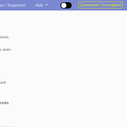
Connexion / Inscription
ier / Supprimer
Aide
sous.
s avec
tant
rends