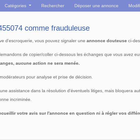
Catégories
Rechercher
Déposer une annonce
Modif
° 455074 comme frauduleuse
tive d'escroquerie, vous pouvez signaler une
annonce douteuse
ci-des
 demandons de copier/coller ci-dessous les échanges que vous avez eu
anges, aucune action ne sera menée.
modérateurs pour analyse et prise de décision.
e assistance dans la résolution d'éventuels litiges, mais bloquera au
sonne incriminée.
cueillir votre avis sur l'annonce en question ni à régler vos diffé