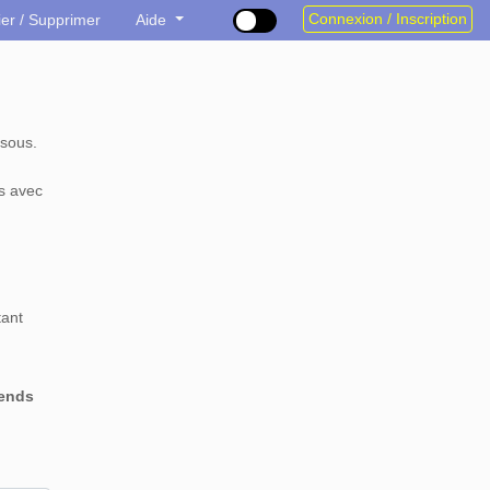
Connexion / Inscription
ier / Supprimer
Aide
sous.
s avec
tant
rends