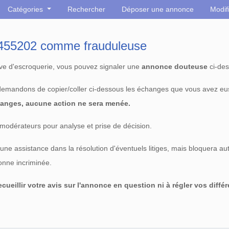
Catégories
Rechercher
Déposer une annonce
Modif
° 455202 comme frauduleuse
tive d'escroquerie, vous pouvez signaler une
annonce douteuse
ci-des
 demandons de copier/coller ci-dessous les échanges que vous avez eu
anges, aucune action ne sera menée.
modérateurs pour analyse et prise de décision.
e assistance dans la résolution d'éventuels litiges, mais bloquera au
sonne incriminée.
cueillir votre avis sur l'annonce en question ni à régler vos diffé