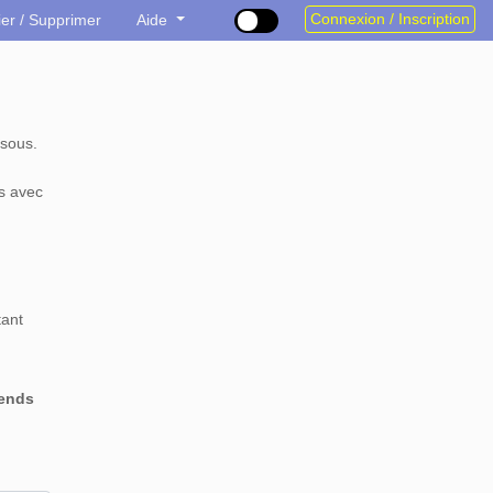
Connexion / Inscription
ier / Supprimer
Aide
sous.
s avec
tant
rends