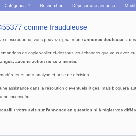
Catégories
Rechercher
Déposer une annonce
Modif
° 455377 comme frauduleuse
tive d'escroquerie, vous pouvez signaler une
annonce douteuse
ci-des
 demandons de copier/coller ci-dessous les échanges que vous avez eu
anges, aucune action ne sera menée.
modérateurs pour analyse et prise de décision.
e assistance dans la résolution d'éventuels litiges, mais bloquera au
sonne incriminée.
cueillir votre avis sur l'annonce en question ni à régler vos diffé