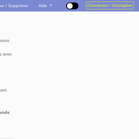
Connexion / Inscription
ier / Supprimer
Aide
sous.
s avec
tant
rends