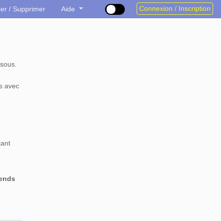
Connexion / Inscription
ier / Supprimer
Aide
sous.
s avec
tant
rends