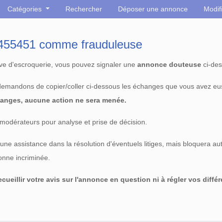
Catégories
Rechercher
Déposer une annonce
Modif
° 455451 comme frauduleuse
tive d'escroquerie, vous pouvez signaler une
annonce douteuse
ci-des
 demandons de copier/coller ci-dessous les échanges que vous avez eu
anges, aucune action ne sera menée.
modérateurs pour analyse et prise de décision.
e assistance dans la résolution d'éventuels litiges, mais bloquera au
sonne incriminée.
cueillir votre avis sur l'annonce en question ni à régler vos diffé