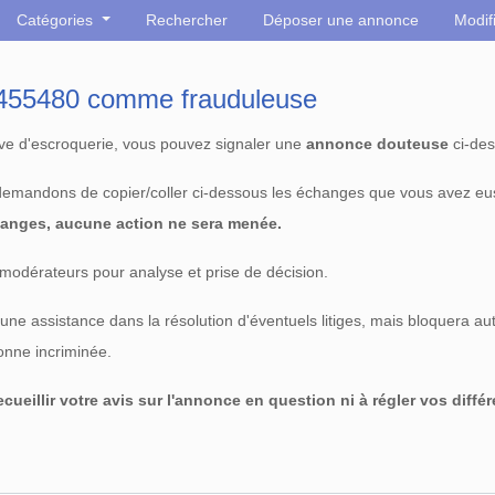
Catégories
Rechercher
Déposer une annonce
Modif
° 455480 comme frauduleuse
tive d'escroquerie, vous pouvez signaler une
annonce douteuse
ci-des
 demandons de copier/coller ci-dessous les échanges que vous avez eu
anges, aucune action ne sera menée.
modérateurs pour analyse et prise de décision.
e assistance dans la résolution d'éventuels litiges, mais bloquera au
sonne incriminée.
cueillir votre avis sur l'annonce en question ni à régler vos diffé