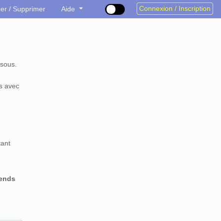
Connexion / Inscription
ier / Supprimer
Aide
sous.
s avec
tant
rends