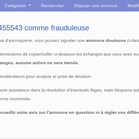
Catégories
Rechercher
Déposer une annonce
Modif
° 455543 comme frauduleuse
tive d'escroquerie, vous pouvez signaler une
annonce douteuse
ci-des
 demandons de copier/coller ci-dessous les échanges que vous avez eu
anges, aucune action ne sera menée.
modérateurs pour analyse et prise de décision.
e assistance dans la résolution d'éventuels litiges, mais bloquera au
sonne incriminée.
cueillir votre avis sur l'annonce en question ni à régler vos diffé