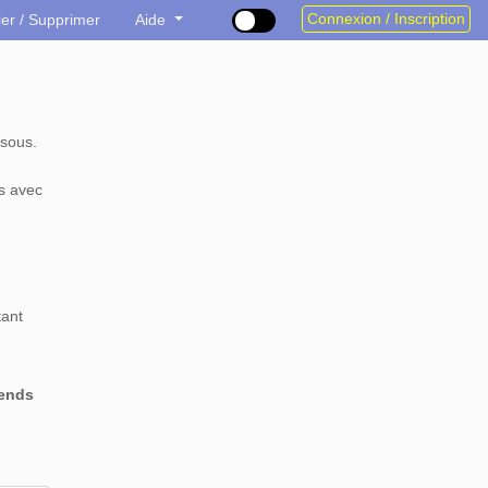
Connexion / Inscription
ier / Supprimer
Aide
sous.
s avec
tant
rends