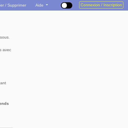
Connexion / Inscription
ier / Supprimer
Aide
sous.
s avec
tant
rends