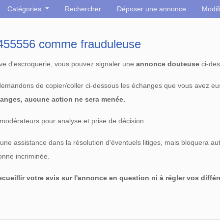
Catégories
Rechercher
Déposer une annonce
Modif
° 455556 comme frauduleuse
tive d'escroquerie, vous pouvez signaler une
annonce douteuse
ci-des
 demandons de copier/coller ci-dessous les échanges que vous avez eu
anges, aucune action ne sera menée.
modérateurs pour analyse et prise de décision.
e assistance dans la résolution d'éventuels litiges, mais bloquera au
sonne incriminée.
cueillir votre avis sur l'annonce en question ni à régler vos diffé