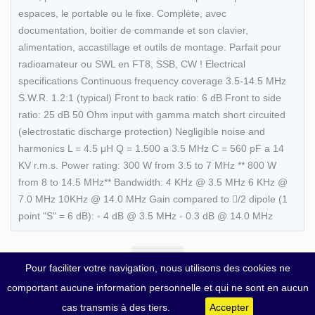
espaces, le portable ou le fixe. Complète, avec
documentation, boitier de commande et son clavier,
alimentation, accastillage et outils de montage. Parfait pour
radioamateur ou SWL en FT8, SSB, CW ! Electrical
specifications Continuous frequency coverage 3.5-14.5 MHz
S.W.R. 1.2:1 (typical) Front to back ratio: 6 dB Front to side
ratio: 25 dB 50 Ohm input with gamma match short circuited
(electrostatic discharge protection) Negligible noise and
harmonics L = 4.5 μH Q = 1.500 a 3.5 MHz C = 560 pF a 14
KV r.m.s. Power rating: 300 W from 3.5 to 7 MHz ** 800 W
from 8 to 14.5 MHz** Bandwidth: 4 KHz @ 3.5 MHz 6 KHz @
7.0 MHz 10KHz @ 14.0 MHz Gain compared to /2 dipole (1
point "S" = 6 dB): - 4 dB @ 3.5 MHz - 0.3 dB @ 14.0 MHz
Pour faciliter votre navigation, nous utilisons des cookies ne
comportant aucune information personnelle et qui ne sont en aucun
cas transmis à des tiers.
Accepter