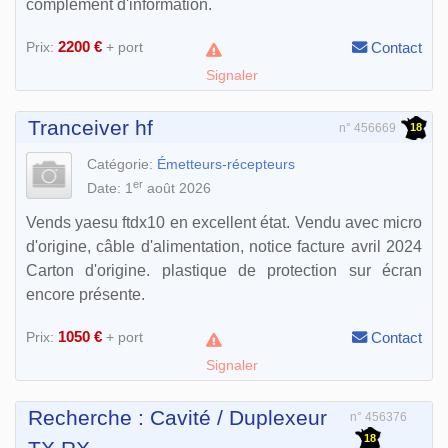
complément d'information.
2200 €
Prix:
+ port
Contact
Signaler
Tranceiver hf
18
n° 456669
Catégorie:
Émetteurs-récepteurs
er
Date: 1
août 2026
Vends yaesu ftdx10 en excellent état. Vendu avec micro
d'origine, câble d'alimentation, notice facture avril 2024
Carton d'origine. plastique de protection sur écran
encore présente.
1050 €
Prix:
+ port
Contact
Signaler
Recherche : Cavité / Duplexeur
n° 456376
18