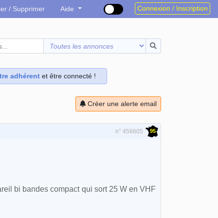
Connexion / Inscription
ier / Supprimer
Aide
tre adhérent
et être connecté !
Créer une alerte email
95
n° 456605
areil bi bandes compact qui sort 25 W en VHF