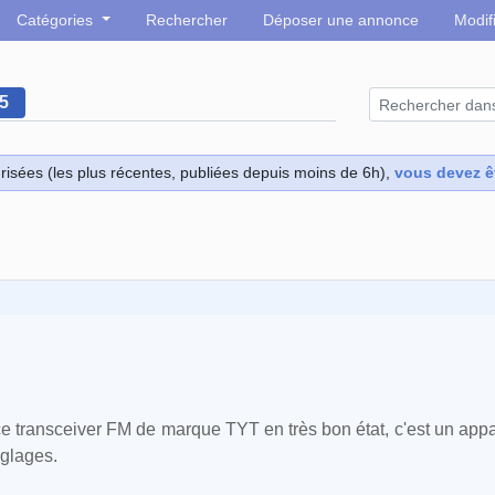
Catégories
Rechercher
Déposer une annonce
Modif
95
isées (les plus récentes, publiées depuis moins de 6h),
vous devez ê
 transceiver FM de marque TYT en très bon état, c'est un app
églages.