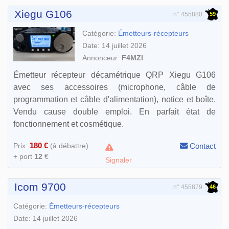
Xiegu G106
59
n° 455880
Catégorie:
Émetteurs-récepteurs
Date: 14 juillet 2026
Annonceur:
F4MZI
Émetteur récepteur décamétrique QRP Xiegu G106
avec ses accessoires (microphone, câble de
programmation et câble d'alimentation), notice et boîte.
Vendu cause double emploi. En parfait état de
fonctionnement et cosmétique.
180 €
Prix:
(à débattre)
Contact
+ port
12
€
Signaler
Icom 9700
46
n° 455879
Catégorie:
Émetteurs-récepteurs
Date: 14 juillet 2026