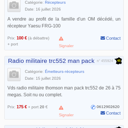
Catégorie:
Récepteurs
Date: 16 juillet 2026
A vendre au profit de la famille d'un OM décédé, un
récepteur Yaesu FRG-100
100 €
Prix:
(à débattre)
Contact
+ port
Signaler
Radio militaire trc552 man pack
45
n° 455924
Catégorie:
Émetteurs-récepteurs
Date: 15 juillet 2026
Vds radio militaire thomson man pack trc552 de 26 à 75
megas. Soit nu ou complet.
175 €
Prix:
+ port
20
€
Contact
Signaler