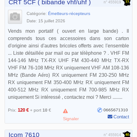
CRT 5CF ( bibande vhf/uhf )
77
n° 455919
Catégorie:
Émetteurs-récepteurs
Date: 15 juillet 2026
Vends mon portatif ( ouvert en large bande) . Il
comprends tous ces accessoires dans son carton
d'origine ainsi d'autres bricoles offerts avec l'ensemble
... Liste détaillée par mail ou par télèphone ? . VHF FM
144-146 MHz TX-RX UHF FM 430-440 MHz TX-RX
VHF FM 76-108 MHz RX uniquement VHF AM 108-136
MHz (Bande Aéro) RX uniquement FM 230-250 MHz
RX uniquement FM 350-400 MHz RX uniquement FM
400-512 MHz RX uniquement FM 700-985 MHz RX
uniquement Si intéressé , contactez moi ? Merci ........
120 €
Prix:
+ port
10
€
Contact
Signaler
Icom 7610
40
n° 455914