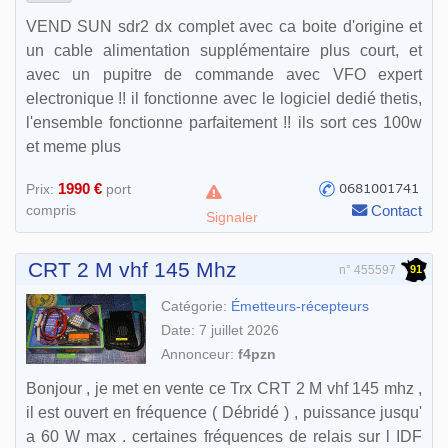
VEND SUN sdr2 dx complet avec ca boite d'origine et
un cable alimentation supplémentaire plus court, et
avec un pupitre de commande avec VFO expert
electronique !! il fonctionne avec le logiciel dedié thetis,
l'ensemble fonctionne parfaitement !! ils sort ces 100w
et meme plus
1990 €
Prix:
port
compris
Contact
Signaler
CRT 2 M vhf 145 Mhz
91
n° 455597
Catégorie:
Émetteurs-récepteurs
Date: 7 juillet 2026
Annonceur:
f4pzn
Bonjour , je met en vente ce Trx CRT 2 M vhf 145 mhz ,
il est ouvert en fréquence ( Débridé ) , puissance jusqu'
a 60 W max . certaines fréquences de relais sur l IDF