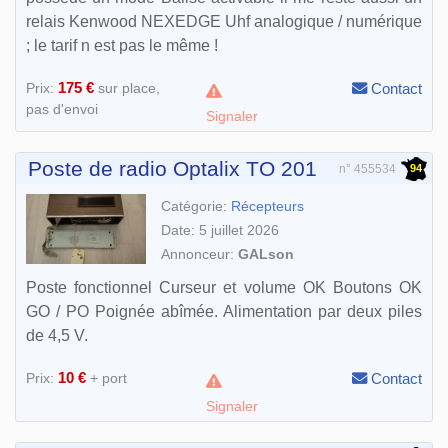
relais Kenwood NEXEDGE Uhf analogique / numérique
; le tarif n est pas le même !
175 €
Prix:
sur place,
Contact
pas d'envoi
Signaler
Poste de radio Optalix TO 201
94
n° 455534
Catégorie:
Récepteurs
Date: 5 juillet 2026
Annonceur:
GALson
Poste fonctionnel Curseur et volume OK Boutons OK
GO / PO Poignée abîmée. Alimentation par deux piles
de 4,5 V.
10 €
Prix:
+ port
Contact
Signaler