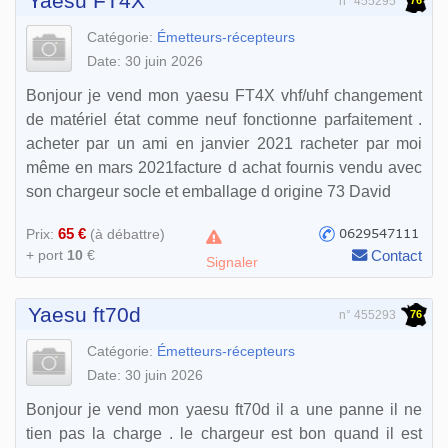
Yaesu FT4X
n° 455295
Catégorie:
Émetteurs-récepteurs
Date: 30 juin 2026
Bonjour je vend mon yaesu FT4X vhf/uhf changement
de matériel état comme neuf fonctionne parfaitement .
acheter par un ami en janvier 2021 racheter par moi
même en mars 2021facture d achat fournis vendu avec
son chargeur socle et emballage d origine 73 David
65 €
Prix:
(à débattre)
+ port
10
€
Contact
Signaler
Yaesu ft70d
76
n° 455293
Catégorie:
Émetteurs-récepteurs
Date: 30 juin 2026
Bonjour je vend mon yaesu ft70d il a une panne il ne
tien pas la charge . le chargeur est bon quand il est