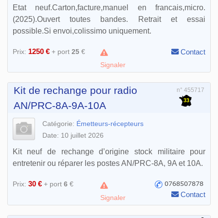
Etat neuf.Carton,facture,manuel en francais,micro.
(2025).Ouvert toutes bandes. Retrait et essai
possible.Si envoi,colissimo uniquement.
1250 €
Prix:
+ port
25
€
Contact
Signaler
Kit de rechange pour radio
n° 455717
33
AN/PRC-8A-9A-10A
Catégorie:
Émetteurs-récepteurs
Date: 10 juillet 2026
Kit neuf de rechange d’origine stock militaire pour
entretenir ou réparer les postes AN/PRC-8A, 9A et 10A.
30 €
Prix:
+ port
6
€
Contact
Signaler