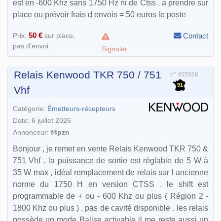
est en -600 Khz sans 1750 Hz ni de Ctss . a prendre sur
place ou prévoir frais d envois = 50 euros le poste
50 €
Prix:
sur place,
Contact
pas d'envoi
Signaler
Relais Kenwood TKR 750 / 751
n° 455566
91
Vhf
Catégorie:
Émetteurs-récepteurs
Date: 6 juillet 2026
Annonceur:
f4pzn
Bonjour , je remet en vente Relais Kenwood TKR 750 &
751 Vhf . la puissance de sortie est réglable de 5 W à
35 W max , idéal remplacement de relais sur l ancienne
norme du 1750 H en version CTSS . le shift est
programmable de + ou - 600 Khz ou plus ( Région 2 -
1800 Khz ou plus ) , pas de cavité disponible . les relais
possède un mode Balise activable il me reste aussi un