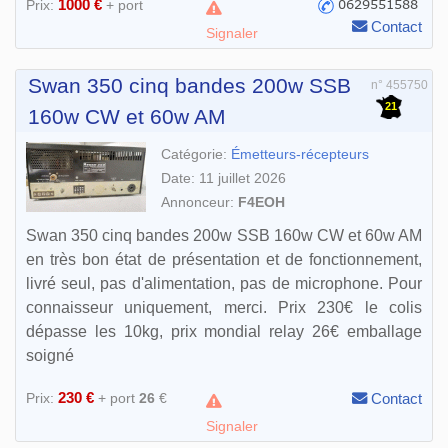
1000 €
Prix:
+ port
Contact
Signaler
Swan 350 cinq bandes 200w SSB
n° 455750
21
160w CW et 60w AM
Catégorie:
Émetteurs-récepteurs
Date: 11 juillet 2026
Annonceur:
F4EOH
Swan 350 cinq bandes 200w SSB 160w CW et 60w AM
en très bon état de présentation et de fonctionnement,
livré seul, pas d'alimentation, pas de microphone. Pour
connaisseur uniquement, merci. Prix 230€ le colis
dépasse les 10kg, prix mondial relay 26€ emballage
soigné
230 €
Prix:
+ port
26
€
Contact
Signaler