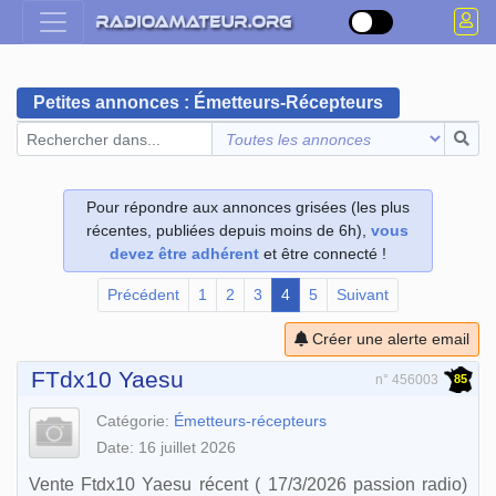
Petites annonces : Émetteurs-Récepteurs
Pour répondre aux annonces grisées (les plus
récentes, publiées depuis moins de 6h),
vous
devez être adhérent
et être connecté !
Précédent
1
2
3
4
5
Suivant
Créer une alerte email
FTdx10 Yaesu
85
n° 456003
Catégorie:
Émetteurs-récepteurs
Date: 16 juillet 2026
Vente Ftdx10 Yaesu récent ( 17/3/2026 passion radio)