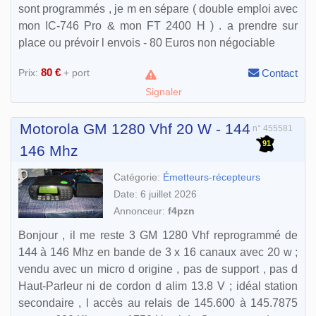
sont programmés , je m en sépare ( double emploi avec
mon IC-746 Pro & mon FT 2400 H ) . a prendre sur
place ou prévoir l envois - 80 Euros non négociable
80 €
Prix:
+ port
Contact
Signaler
Motorola GM 1280 Vhf 20 W - 144
n° 455581
91
146 Mhz
Catégorie:
Émetteurs-récepteurs
Date: 6 juillet 2026
Annonceur:
f4pzn
Bonjour , il me reste 3 GM 1280 Vhf reprogrammé de
144 à 146 Mhz en bande de 3 x 16 canaux avec 20 w ;
vendu avec un micro d origine , pas de support , pas d
Haut-Parleur ni de cordon d alim 13.8 V ; idéal station
secondaire , l accès au relais de 145.600 à 145.7875