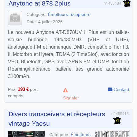
Anytone at 878 2plus
62
n° 455484
Catégorie:
Émetteurs-récepteurs
Date: 4 juillet 2026
Le nouveau Anytone AT-D878UV II Plus est un talkie-
walkie bi-bande 144/430MHz (VHF et UHF),
analogique FM et numérique DMR, compatible Tier I &
II, Motorbro et Hytera, TDMA (2 TimeSlot), avec fonction
VFO, Bluetooth, GPS avec APRS FM et DMR, fonction
Roaming/Itinérance, batterie très grande autonomie
3100mAh .
193 €
Prix:
port
Contact
compris
Signaler
Divers transceivers et récepteurs
n° 455415
79
vintage Yaesu
Catégorie:
Émetteurs-